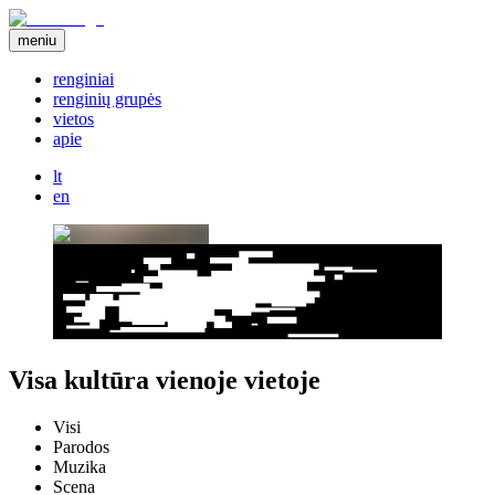
meniu
renginiai
renginių grupės
vietos
apie
lt
en
Visa kultūra vienoje vietoje
Visi
Parodos
Muzika
Scena