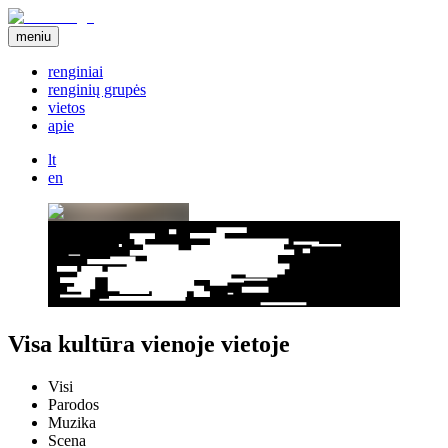
meniu
renginiai
renginių grupės
vietos
apie
lt
en
Visa kultūra vienoje vietoje
Visi
Parodos
Muzika
Scena