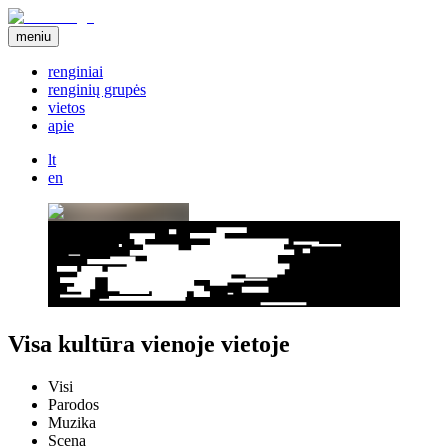
meniu
renginiai
renginių grupės
vietos
apie
lt
en
Visa kultūra vienoje vietoje
Visi
Parodos
Muzika
Scena