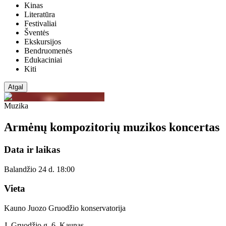
Kinas
Literatūra
Festivaliai
Šventės
Ekskursijos
Bendruomenės
Edukaciniai
Kiti
Atgal
Muzika
Armėnų kompozitorių muzikos koncertas
Data ir laikas
Balandžio 24 d. 18:00
Vieta
Kauno Juozo Gruodžio konservatorija
J. Gruodžio g. 6, Kaunas