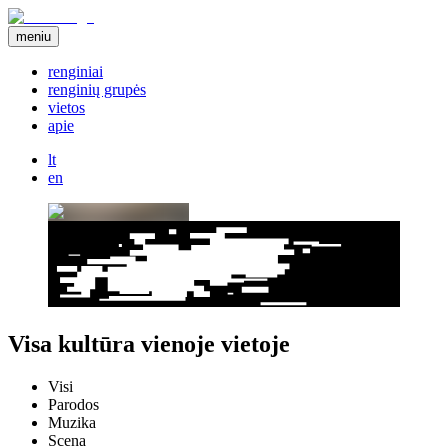
meniu
renginiai
renginių grupės
vietos
apie
lt
en
Visa kultūra vienoje vietoje
Visi
Parodos
Muzika
Scena