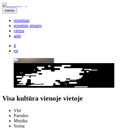
meniu
renginiai
renginių grupės
vietos
apie
lt
en
Visa kultūra vienoje vietoje
Visi
Parodos
Muzika
Scena