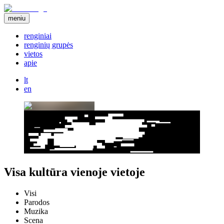
meniu
renginiai
renginių grupės
vietos
apie
lt
en
Visa kultūra vienoje vietoje
Visi
Parodos
Muzika
Scena