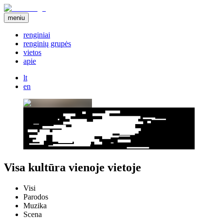
meniu
renginiai
renginių grupės
vietos
apie
lt
en
Visa kultūra vienoje vietoje
Visi
Parodos
Muzika
Scena