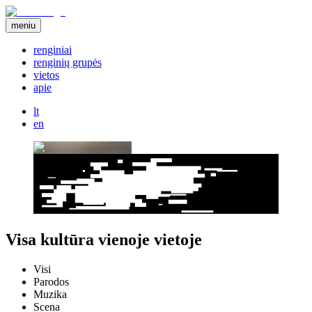
meniu
renginiai
renginių grupės
vietos
apie
lt
en
Visa kultūra vienoje vietoje
Visi
Parodos
Muzika
Scena