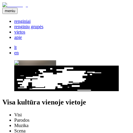
meniu
renginiai
renginių grupės
vietos
apie
lt
en
Visa kultūra vienoje vietoje
Visi
Parodos
Muzika
Scena