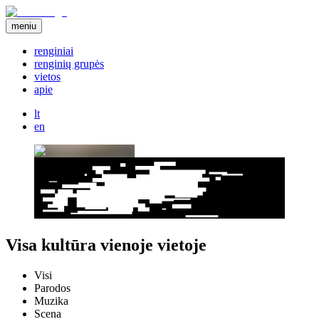
meniu
renginiai
renginių grupės
vietos
apie
lt
en
Visa kultūra vienoje vietoje
Visi
Parodos
Muzika
Scena