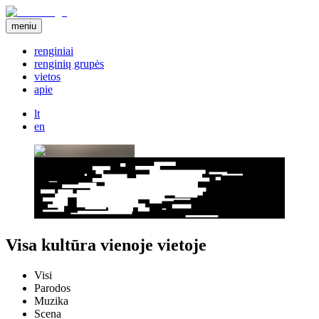
meniu
renginiai
renginių grupės
vietos
apie
lt
en
Visa kultūra vienoje vietoje
Visi
Parodos
Muzika
Scena