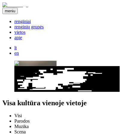
meniu
renginiai
renginių grupės
vietos
apie
lt
en
Visa kultūra vienoje vietoje
Visi
Parodos
Muzika
Scena