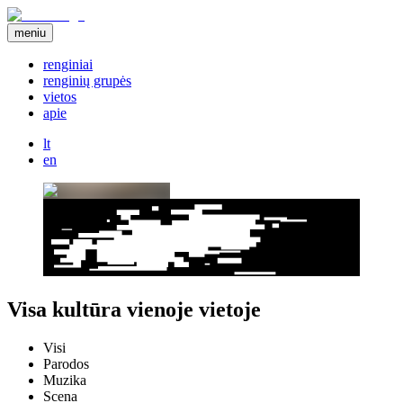
meniu
renginiai
renginių grupės
vietos
apie
lt
en
Visa kultūra vienoje vietoje
Visi
Parodos
Muzika
Scena