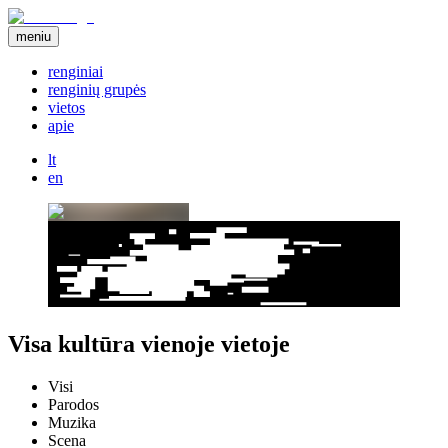
meniu
renginiai
renginių grupės
vietos
apie
lt
en
Visa kultūra vienoje vietoje
Visi
Parodos
Muzika
Scena