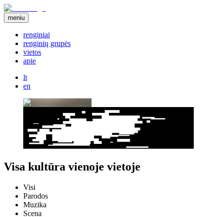
meniu
renginiai
renginių grupės
vietos
apie
lt
en
Visa kultūra vienoje vietoje
Visi
Parodos
Muzika
Scena