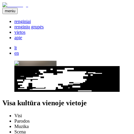
meniu
renginiai
renginių grupės
vietos
apie
lt
en
Visa kultūra vienoje vietoje
Visi
Parodos
Muzika
Scena