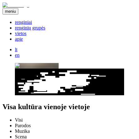
meniu
renginiai
renginių grupės
vietos
apie
lt
en
Visa kultūra vienoje vietoje
Visi
Parodos
Muzika
Scena