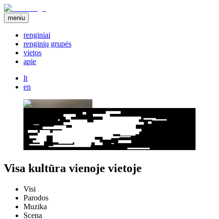
meniu
renginiai
renginių grupės
vietos
apie
lt
en
Visa kultūra vienoje vietoje
Visi
Parodos
Muzika
Scena