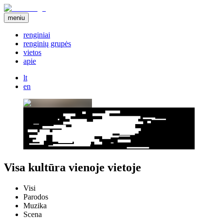
meniu
renginiai
renginių grupės
vietos
apie
lt
en
Visa kultūra vienoje vietoje
Visi
Parodos
Muzika
Scena