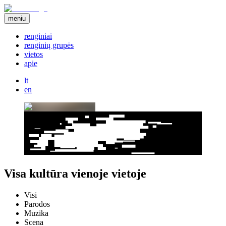
meniu
renginiai
renginių grupės
vietos
apie
lt
en
Visa kultūra vienoje vietoje
Visi
Parodos
Muzika
Scena