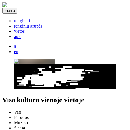
meniu
renginiai
renginių grupės
vietos
apie
lt
en
Visa kultūra vienoje vietoje
Visi
Parodos
Muzika
Scena