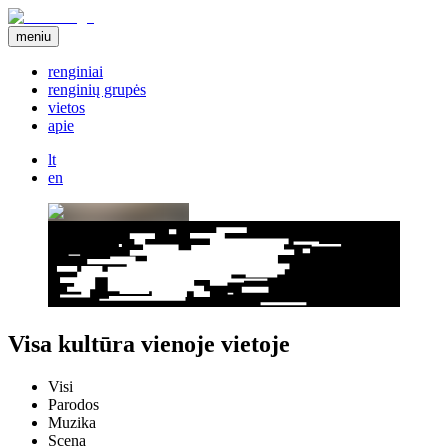
meniu
renginiai
renginių grupės
vietos
apie
lt
en
Visa kultūra vienoje vietoje
Visi
Parodos
Muzika
Scena