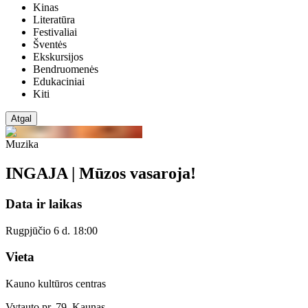
Kinas
Literatūra
Festivaliai
Šventės
Ekskursijos
Bendruomenės
Edukaciniai
Kiti
Atgal
Muzika
INGAJA | Mūzos vasaroja!
Data ir laikas
Rugpjūčio 6 d. 18:00
Vieta
Kauno kultūros centras
Vytauto pr. 79, Kaunas