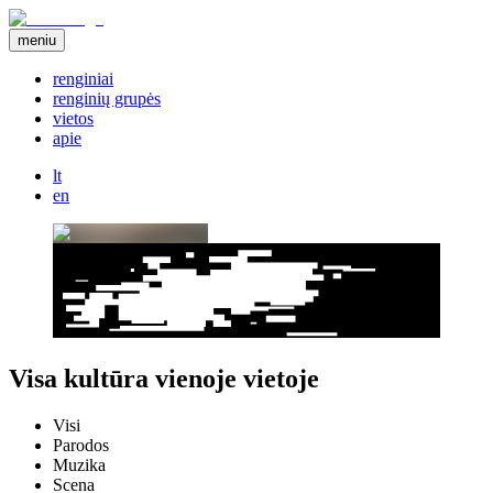
meniu
renginiai
renginių grupės
vietos
apie
lt
en
Visa kultūra vienoje vietoje
Visi
Parodos
Muzika
Scena