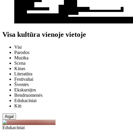
Visa kultūra vienoje vietoje
Visi
Parodos
Muzika
Scena
Kinas
Literatūra
Festivaliai
Šventės
Ekskursijos
Bendruomenės
Edukaciniai
Kiti
Atgal
Edukaciniai