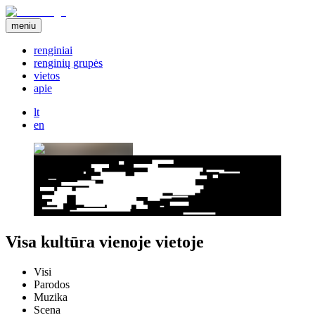
meniu
renginiai
renginių grupės
vietos
apie
lt
en
Visa kultūra vienoje vietoje
Visi
Parodos
Muzika
Scena