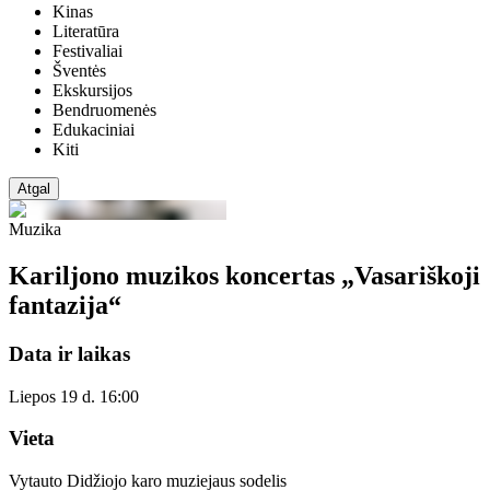
Kinas
Literatūra
Festivaliai
Šventės
Ekskursijos
Bendruomenės
Edukaciniai
Kiti
Atgal
Muzika
Kariljono muzikos koncertas „Vasariškoji
fantazija“
Data ir laikas
Liepos 19 d. 16:00
Vieta
Vytauto Didžiojo karo muziejaus sodelis