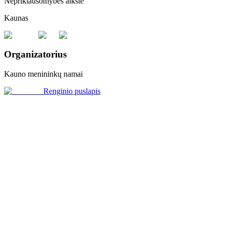
Nepriklausomybės aikštė
Kaunas
Organizatorius
Kauno menininkų namai
Renginio puslapis