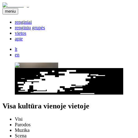
meniu
renginiai
renginių grupės
vietos
apie
lt
en
Visa kultūra vienoje vietoje
Visi
Parodos
Muzika
Scena