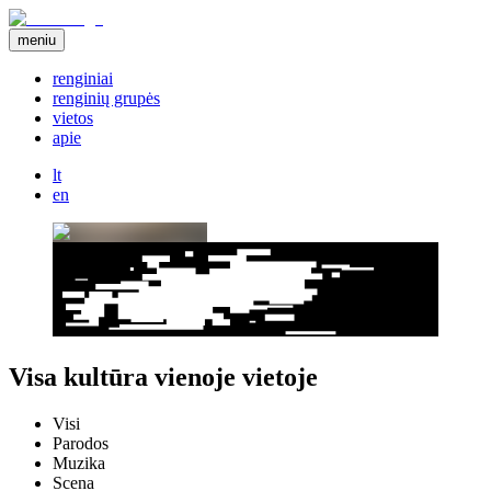
meniu
renginiai
renginių grupės
vietos
apie
lt
en
Visa kultūra vienoje vietoje
Visi
Parodos
Muzika
Scena