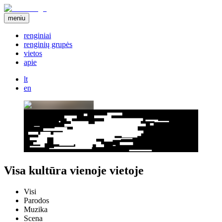
meniu
renginiai
renginių grupės
vietos
apie
lt
en
Visa kultūra vienoje vietoje
Visi
Parodos
Muzika
Scena