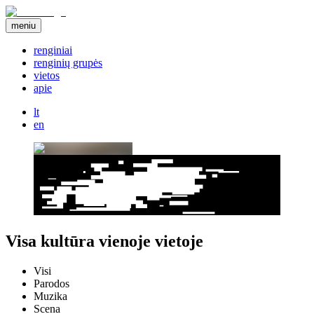
meniu
renginiai
renginių grupės
vietos
apie
lt
en
Visa kultūra vienoje vietoje
Visi
Parodos
Muzika
Scena