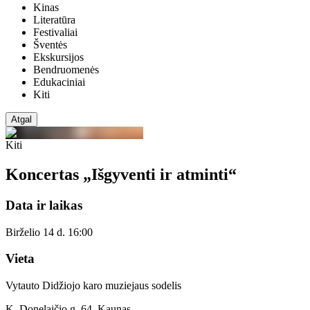
Kinas
Literatūra
Festivaliai
Šventės
Ekskursijos
Bendruomenės
Edukaciniai
Kiti
Atgal
Kiti
Koncertas „Išgyventi ir atminti“
Data ir laikas
Birželio 14 d. 16:00
Vieta
Vytauto Didžiojo karo muziejaus sodelis
K. Donelaičio g. 64, Kaunas