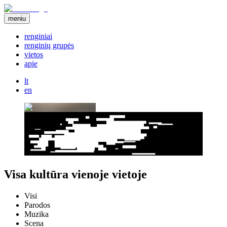
meniu
renginiai
renginių grupės
vietos
apie
lt
en
Visa kultūra vienoje vietoje
Visi
Parodos
Muzika
Scena