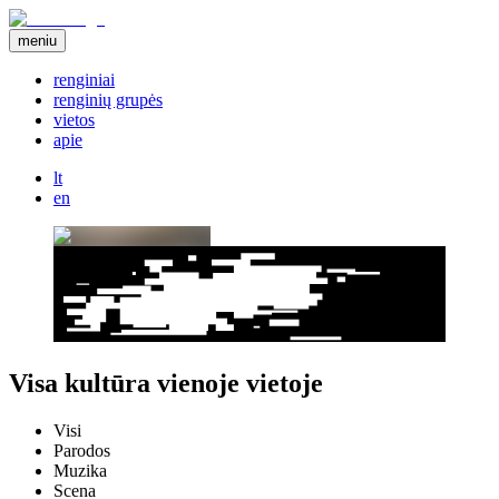
meniu
renginiai
renginių grupės
vietos
apie
lt
en
Visa kultūra vienoje vietoje
Visi
Parodos
Muzika
Scena