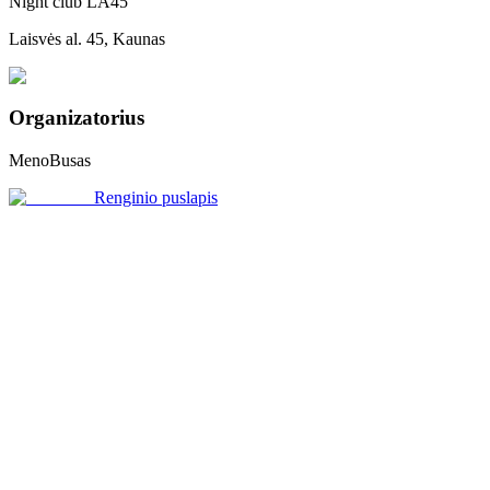
Night club LA45
Laisvės al. 45, Kaunas
Organizatorius
MenoBusas
Renginio puslapis