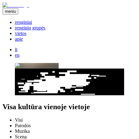
meniu
renginiai
renginių grupės
vietos
apie
lt
en
Visa kultūra vienoje vietoje
Visi
Parodos
Muzika
Scena