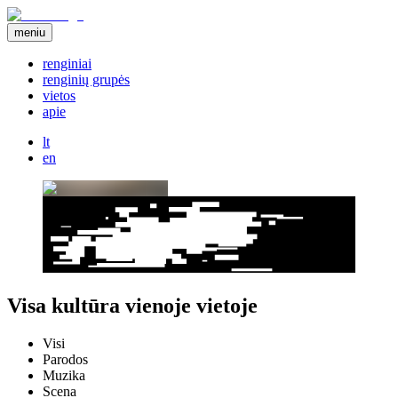
meniu
renginiai
renginių grupės
vietos
apie
lt
en
Visa kultūra vienoje vietoje
Visi
Parodos
Muzika
Scena