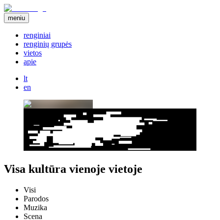
meniu
renginiai
renginių grupės
vietos
apie
lt
en
Visa kultūra vienoje vietoje
Visi
Parodos
Muzika
Scena