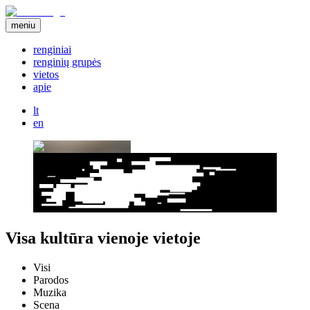
meniu
renginiai
renginių grupės
vietos
apie
lt
en
Visa kultūra vienoje vietoje
Visi
Parodos
Muzika
Scena