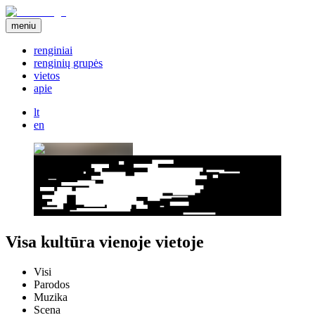
meniu
renginiai
renginių grupės
vietos
apie
lt
en
Visa kultūra vienoje vietoje
Visi
Parodos
Muzika
Scena