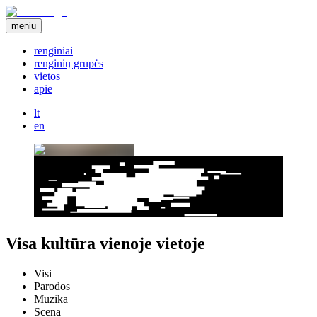
meniu
renginiai
renginių grupės
vietos
apie
lt
en
Visa kultūra vienoje vietoje
Visi
Parodos
Muzika
Scena