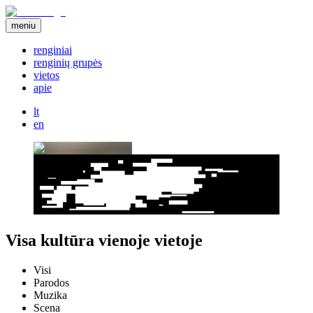
meniu
renginiai
renginių grupės
vietos
apie
lt
en
Visa kultūra vienoje vietoje
Visi
Parodos
Muzika
Scena