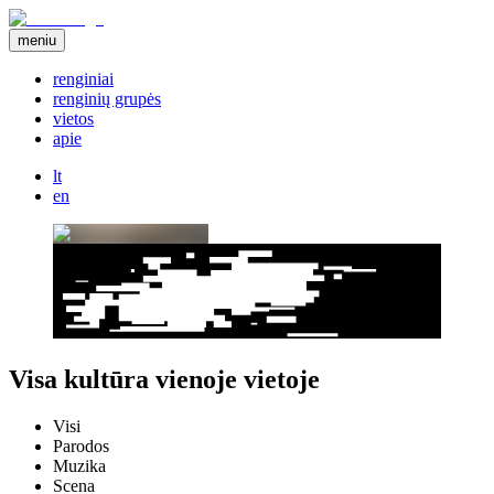
meniu
renginiai
renginių grupės
vietos
apie
lt
en
Visa kultūra vienoje vietoje
Visi
Parodos
Muzika
Scena