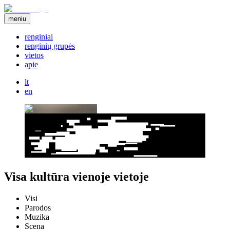
meniu
renginiai
renginių grupės
vietos
apie
lt
en
Visa kultūra vienoje vietoje
Visi
Parodos
Muzika
Scena