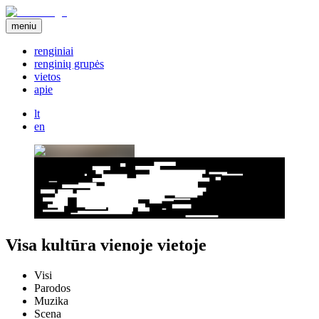
meniu
renginiai
renginių grupės
vietos
apie
lt
en
Visa kultūra vienoje vietoje
Visi
Parodos
Muzika
Scena