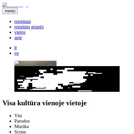
meniu
renginiai
renginių grupės
vietos
apie
lt
en
Visa kultūra vienoje vietoje
Visi
Parodos
Muzika
Scena