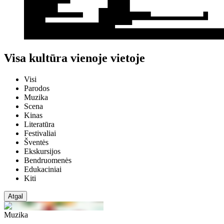
Visa kultūra vienoje vietoje
Visi
Parodos
Muzika
Scena
Kinas
Literatūra
Festivaliai
Šventės
Ekskursijos
Bendruomenės
Edukaciniai
Kiti
Atgal
Muzika