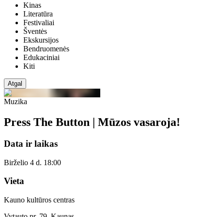
Kinas
Literatūra
Festivaliai
Šventės
Ekskursijos
Bendruomenės
Edukaciniai
Kiti
Atgal
Muzika
Press The Button | Mūzos vasaroja!
Data ir laikas
Birželio 4 d. 18:00
Vieta
Kauno kultūros centras
Vytauto pr. 79, Kaunas