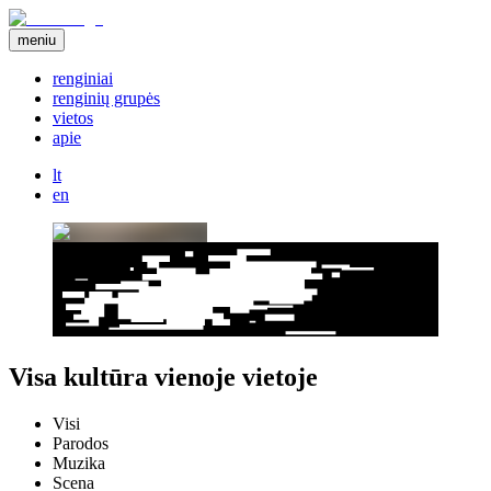
meniu
renginiai
renginių grupės
vietos
apie
lt
en
Visa kultūra vienoje vietoje
Visi
Parodos
Muzika
Scena