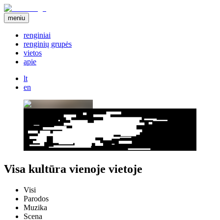
meniu
renginiai
renginių grupės
vietos
apie
lt
en
Visa kultūra vienoje vietoje
Visi
Parodos
Muzika
Scena