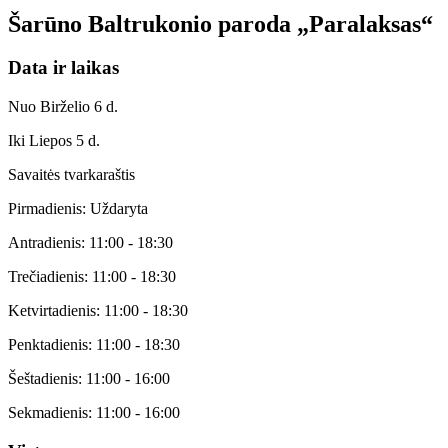
Šarūno Baltrukonio paroda „Paralaksas“
Data ir laikas
Nuo
Birželio 6 d.
Iki
Liepos 5 d.
Savaitės tvarkaraštis
Pirmadienis
:
Uždaryta
Antradienis
:
11:00
-
18:30
Trečiadienis
:
11:00
-
18:30
Ketvirtadienis
:
11:00
-
18:30
Penktadienis
:
11:00
-
18:30
Šeštadienis
:
11:00
-
16:00
Sekmadienis
:
11:00
-
16:00