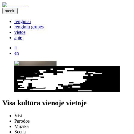
meniu
renginiai
renginių grupės
vietos
apie
lt
en
Visa kultūra vienoje vietoje
Visi
Parodos
Muzika
Scena