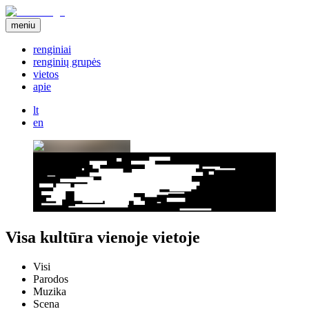
meniu
renginiai
renginių grupės
vietos
apie
lt
en
Visa kultūra vienoje vietoje
Visi
Parodos
Muzika
Scena